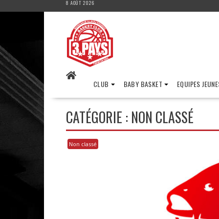
8 AOÛT 2026
Skip
to
content
CLUB
BABY BASKET
EQUIPES JEUNE
CATÉGORIE :
NON CLASSÉ
Non classé