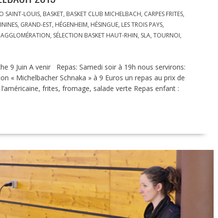
 SAINT-LOUIS
,
BASKET
,
BASKET CLUB MICHELBACH
,
CARPES FRITES
,
ININES
,
GRAND-EST
,
HÉGENHEIM
,
HÉSINGUE
,
LES TROIS PAYS
,
S AGGLOMÉRATION
,
SÉLECTION BASKET HAUT-RHIN
,
SLA
,
TOURNOI
,
e 9 Juin A venir Repas: Samedi soir à 19h nous servirons:
çon « Michelbacher Schnaka » à 9 Euros un repas au prix de
’américaine, frites, fromage, salade verte Repas enfant :