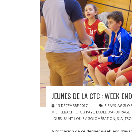
JEUNES DE LA CTC : WEEK-END
13 DÉCEMBRE 2017
3 PAYS
,
AGGLO S
MICHELBACH
,
CTC 3 PAYS
,
ECOLE D'ARBITRAGE
,
LOUIS
,
SAINT-LOUIS AGGLOMÉRATION
,
SLA
,
TRO
A l’occasion de ce dernier week-end d’avan