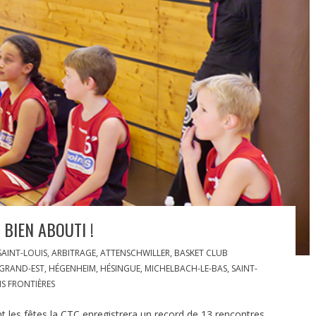
 BIEN ABOUTI !
AINT-LOUIS
,
ARBITRAGE
,
ATTENSCHWILLER
,
BASKET CLUB
GRAND-EST
,
HÉGENHEIM
,
HÉSINGUE
,
MICHELBACH-LE-BAS
,
SAINT-
IS FRONTIÈRES
t les fêtes la CTC enregistrera un record de 13 rencontres