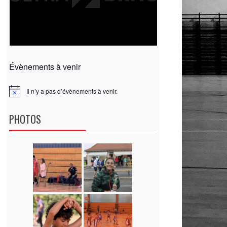
Évènements à venir
Il n’y a pas d’évènements à venir.
N
o
t
PHOTOS
i
c
e