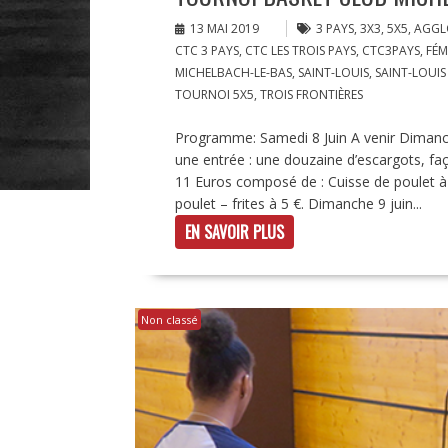
13 MAI 2019
3 PAYS
,
3X3
,
5X5
,
AGGLO
CTC 3 PAYS
,
CTC LES TROIS PAYS
,
CTC3PAYS
,
FÉM
MICHELBACH-LE-BAS
,
SAINT-LOUIS
,
SAINT-LOUI
TOURNOI 5X5
,
TROIS FRONTIÈRES
Programme: Samedi 8 Juin A venir Dimanch
une entrée : une douzaine d’escargots, fa
11 Euros composé de : Cuisse de poulet à l
poulet – frites à 5 €. Dimanche 9 juin...
EN SAVOIR PLUS
Non classé