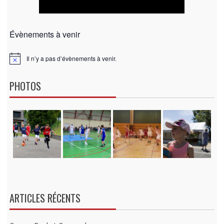
Évènements à venir
Il n’y a pas d’évènements à venir.
N
o
t
PHOTOS
i
c
e
ARTICLES RÉCENTS