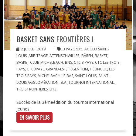
BASKET SANS FRONTIÈRES !
2 JUILLET 2019
3 PAYS
,
5X5
,
AGGLO SAINT-
LOUIS
,
ARBITRAGE
,
ATTENSCHWILLER
,
BÄREN
,
BASKET
,
BASKET CLUB MICHELBACH
,
BNS
,
CTC 3 PAYS
,
CTC LES TROIS
PAYS
,
CTC3PAYS
,
GRAND-EST
,
HÉGENHEIM
,
HÉSINGUE
,
LES
TROIS PAYS
,
MICHELBACH-LE-BAS
,
SAINT-LOUIS
,
SAINT-
LOUIS AGGLOMÉRATION
,
SLA
,
TOURNOI INTERNATIONAL
,
TROIS FRONTIÈRES
,
U13
Succès de la 3èmeédition du tournoi international
jeunes !
EN SAVOIR PLUS