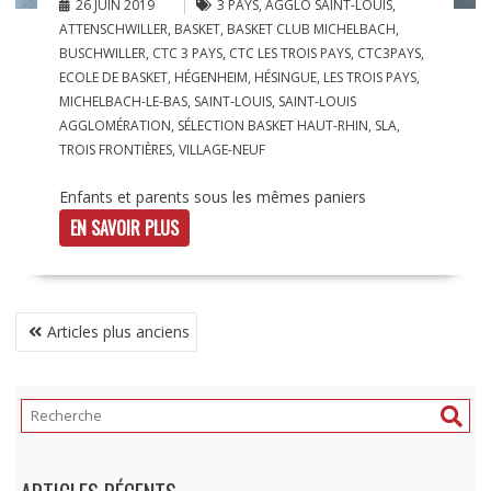
26 JUIN 2019
3 PAYS
,
AGGLO SAINT-LOUIS
,
ATTENSCHWILLER
,
BASKET
,
BASKET CLUB MICHELBACH
,
BUSCHWILLER
,
CTC 3 PAYS
,
CTC LES TROIS PAYS
,
CTC3PAYS
,
ECOLE DE BASKET
,
HÉGENHEIM
,
HÉSINGUE
,
LES TROIS PAYS
,
MICHELBACH-LE-BAS
,
SAINT-LOUIS
,
SAINT-LOUIS
AGGLOMÉRATION
,
SÉLECTION BASKET HAUT-RHIN
,
SLA
,
TROIS FRONTIÈRES
,
VILLAGE-NEUF
Enfants et parents sous les mêmes paniers
EN SAVOIR PLUS
NAVIGATION
Articles plus anciens
DES
ARTICLES