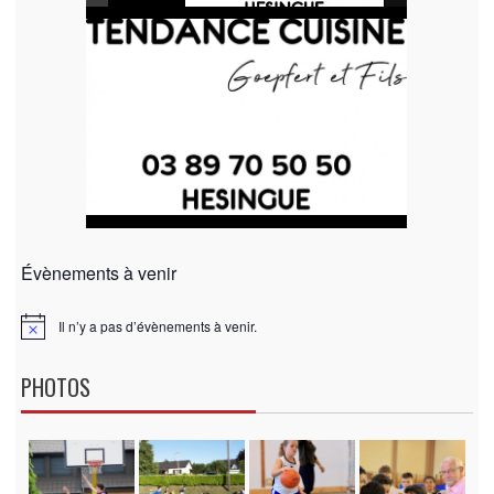
Évènements à venir
Il n’y a pas d’évènements à venir.
N
o
t
PHOTOS
i
c
e