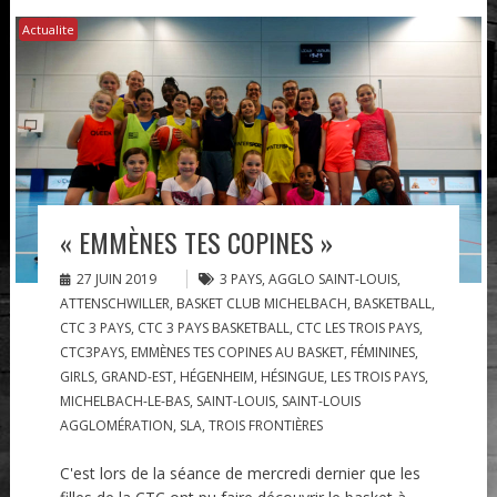
Actualite
« EMMÈNES TES COPINES »
27 JUIN 2019
3 PAYS
,
AGGLO SAINT-LOUIS
,
ATTENSCHWILLER
,
BASKET CLUB MICHELBACH
,
BASKETBALL
,
CTC 3 PAYS
,
CTC 3 PAYS BASKETBALL
,
CTC LES TROIS PAYS
,
CTC3PAYS
,
EMMÈNES TES COPINES AU BASKET
,
FÉMININES
,
GIRLS
,
GRAND-EST
,
HÉGENHEIM
,
HÉSINGUE
,
LES TROIS PAYS
,
MICHELBACH-LE-BAS
,
SAINT-LOUIS
,
SAINT-LOUIS
AGGLOMÉRATION
,
SLA
,
TROIS FRONTIÈRES
C'est lors de la séance de mercredi dernier que les