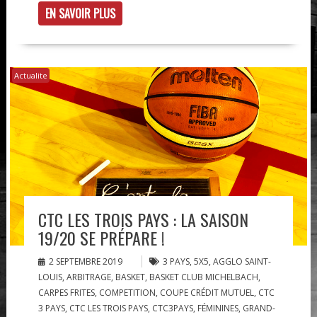
EN SAVOIR PLUS
Actualite
CTC LES TROIS PAYS : LA SAISON
19/20 SE PRÉPARE !
2 SEPTEMBRE 2019
3 PAYS
,
5X5
,
AGGLO SAINT-
LOUIS
,
ARBITRAGE
,
BASKET
,
BASKET CLUB MICHELBACH
,
CARPES FRITES
,
COMPETITION
,
COUPE CRÉDIT MUTUEL
,
CTC
3 PAYS
,
CTC LES TROIS PAYS
,
CTC3PAYS
,
FÉMININES
,
GRAND-