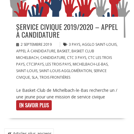
SERVICE CIVIQUE 2019/2020 – APPEL
À CANDIDATURE
2 SEPTEMBRE 2019
3 PAYS
,
AGGLO SAINT-LOUIS
,
APPEL À CANDIDATURE
,
BASKET
,
BASKET CLUB
MICHELBACH
,
CANDIDATURE
,
CTC 3 PAYS
,
CTC LES TROIS
PAYS
,
CTC3PAYS
,
LES TROIS PAYS
,
MICHELBACH-LE-BAS
,
SAINT-LOUIS
,
SAINT-LOUIS AGGLOMÉRATION
,
SERVICE
CIVIQUE
,
SLA
,
TROIS FRONTIÈRES
Le Basket-Club de Michelbach-le-Bas recherche un /
une jeune pour une mission de service civique
EN SAVOIR PLUS
NAVIGATION
Articles plus anciens