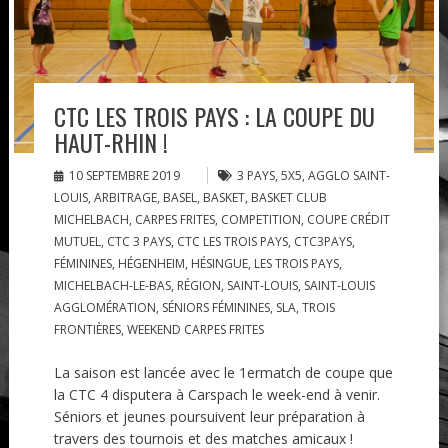
CTC LES TROIS PAYS : LA COUPE DU
HAUT-RHIN !
10 SEPTEMBRE 2019
3 PAYS
,
5X5
,
AGGLO SAINT-
LOUIS
,
ARBITRAGE
,
BASEL
,
BASKET
,
BASKET CLUB
MICHELBACH
,
CARPES FRITES
,
COMPETITION
,
COUPE CRÉDIT
MUTUEL
,
CTC 3 PAYS
,
CTC LES TROIS PAYS
,
CTC3PAYS
,
FÉMININES
,
HÉGENHEIM
,
HÉSINGUE
,
LES TROIS PAYS
,
MICHELBACH-LE-BAS
,
RÉGION
,
SAINT-LOUIS
,
SAINT-LOUIS
AGGLOMÉRATION
,
SÉNIORS FÉMININES
,
SLA
,
TROIS
FRONTIÈRES
,
WEEKEND CARPES FRITES
La saison est lancée avec le 1ermatch de coupe que
la CTC 4 disputera à Carspach le week-end à venir.
Séniors et jeunes poursuivent leur préparation à
travers des tournois et des matches amicaux !