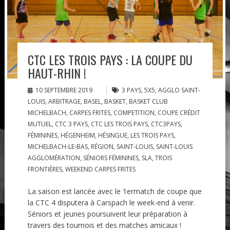
CTC LES TROIS PAYS : LA COUPE DU
HAUT-RHIN !
10 SEPTEMBRE 2019
3 PAYS
,
5X5
,
AGGLO SAINT-
LOUIS
,
ARBITRAGE
,
BASEL
,
BASKET
,
BASKET CLUB
MICHELBACH
,
CARPES FRITES
,
COMPETITION
,
COUPE CRÉDIT
MUTUEL
,
CTC 3 PAYS
,
CTC LES TROIS PAYS
,
CTC3PAYS
,
FÉMININES
,
HÉGENHEIM
,
HÉSINGUE
,
LES TROIS PAYS
,
MICHELBACH-LE-BAS
,
RÉGION
,
SAINT-LOUIS
,
SAINT-LOUIS
AGGLOMÉRATION
,
SÉNIORS FÉMININES
,
SLA
,
TROIS
FRONTIÈRES
,
WEEKEND CARPES FRITES
La saison est lancée avec le 1ermatch de coupe que
la CTC 4 disputera à Carspach le week-end à venir.
Séniors et jeunes poursuivent leur préparation à
travers des tournois et des matches amicaux !