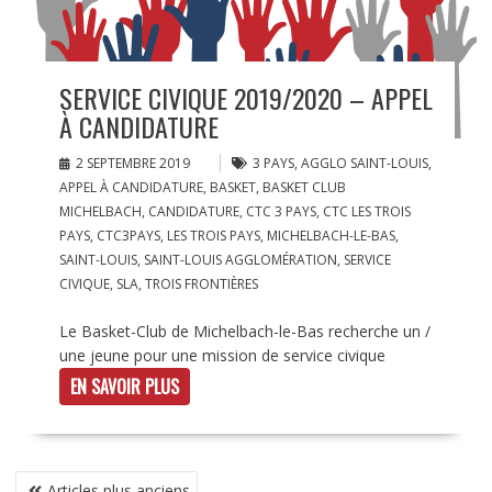
SERVICE CIVIQUE 2019/2020 – APPEL
À CANDIDATURE
2 SEPTEMBRE 2019
3 PAYS
,
AGGLO SAINT-LOUIS
,
APPEL À CANDIDATURE
,
BASKET
,
BASKET CLUB
MICHELBACH
,
CANDIDATURE
,
CTC 3 PAYS
,
CTC LES TROIS
PAYS
,
CTC3PAYS
,
LES TROIS PAYS
,
MICHELBACH-LE-BAS
,
SAINT-LOUIS
,
SAINT-LOUIS AGGLOMÉRATION
,
SERVICE
CIVIQUE
,
SLA
,
TROIS FRONTIÈRES
Le Basket-Club de Michelbach-le-Bas recherche un /
une jeune pour une mission de service civique
EN SAVOIR PLUS
NAVIGATION
Articles plus anciens