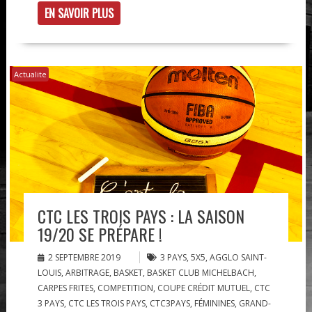
EN SAVOIR PLUS
Actualite
CTC LES TROIS PAYS : LA SAISON
19/20 SE PRÉPARE !
2 SEPTEMBRE 2019
3 PAYS
,
5X5
,
AGGLO SAINT-
LOUIS
,
ARBITRAGE
,
BASKET
,
BASKET CLUB MICHELBACH
,
CARPES FRITES
,
COMPETITION
,
COUPE CRÉDIT MUTUEL
,
CTC
3 PAYS
,
CTC LES TROIS PAYS
,
CTC3PAYS
,
FÉMININES
,
GRAND-