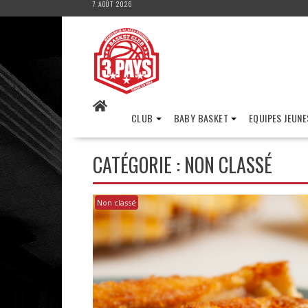
7 AOÛT 2026
Skip
to
content
CLUB
BABY BASKET
EQUIPES JEUNE
CATÉGORIE :
NON CLASSÉ
Non classé