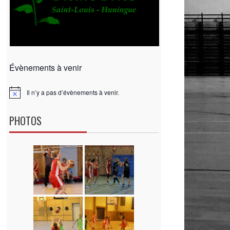
Évènements à venir
Il n’y a pas d’évènements à venir.
N
o
t
PHOTOS
i
c
e