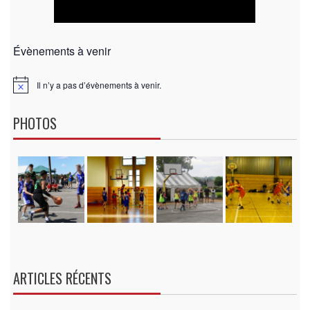
Évènements à venir
Il n’y a pas d’évènements à venir.
N
o
t
PHOTOS
i
c
e
ARTICLES RÉCENTS