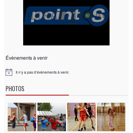
Évènements à venir
Il n’y a pas d’évènements à venir.
N
o
t
PHOTOS
i
c
e