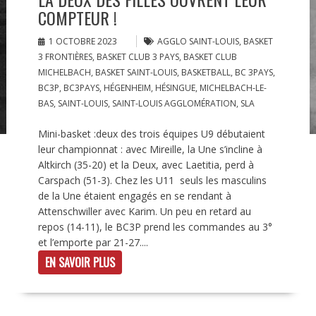
COMPTEUR !
1 OCTOBRE 2023
AGGLO SAINT-LOUIS
,
BASKET
3 FRONTIÈRES
,
BASKET CLUB 3 PAYS
,
BASKET CLUB
MICHELBACH
,
BASKET SAINT-LOUIS
,
BASKETBALL
,
BC 3PAYS
,
BC3P
,
BC3PAYS
,
HÉGENHEIM
,
HÉSINGUE
,
MICHELBACH-LE-
BAS
,
SAINT-LOUIS
,
SAINT-LOUIS AGGLOMÉRATION
,
SLA
Mini-basket :deux des trois équipes U9 débutaient
leur championnat : avec Mireille, la Une s’incline à
Altkirch (35-20) et la Deux, avec Laetitia, perd à
Carspach (51-3). Chez les U11 seuls les masculins
de la Une étaient engagés en se rendant à
Attenschwiller avec Karim. Un peu en retard au
repos (14-11), le BC3P prend les commandes au 3°
et l’emporte par 21-27....
EN SAVOIR PLUS