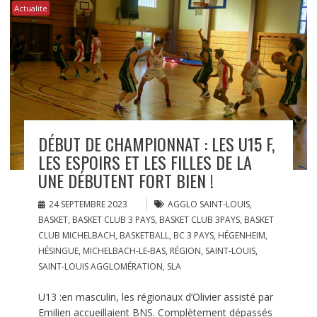
Actualite
DÉBUT DE CHAMPIONNAT : LES U15 F,
LES ESPOIRS ET LES FILLES DE LA
UNE DÉBUTENT FORT BIEN !
24 SEPTEMBRE 2023
AGGLO SAINT-LOUIS
,
BASKET
,
BASKET CLUB 3 PAYS
,
BASKET CLUB 3PAYS
,
BASKET
CLUB MICHELBACH
,
BASKETBALL
,
BC 3 PAYS
,
HÉGENHEIM
,
HÉSINGUE
,
MICHELBACH-LE-BAS
,
RÉGION
,
SAINT-LOUIS
,
SAINT-LOUIS AGGLOMÉRATION
,
SLA
U13 :en masculin, les régionaux d’Olivier assisté par
Emilien accueillaient BNS. Complètement dépassés