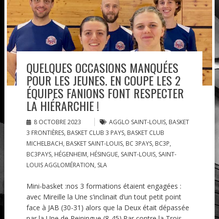
QUELQUES OCCASIONS MANQUÉES
POUR LES JEUNES. EN COUPE LES 2
ÉQUIPES FANIONS FONT RESPECTER
LA HIÉRARCHIE !
8 OCTOBRE 2023
AGGLO SAINT-LOUIS
,
BASKET
3 FRONTIÈRES
,
BASKET CLUB 3 PAYS
,
BASKET CLUB
MICHELBACH
,
BASKET SAINT-LOUIS
,
BC 3PAYS
,
BC3P
,
BC3PAYS
,
HÉGENHEIM
,
HÉSINGUE
,
SAINT-LOUIS
,
SAINT-
LOUIS AGGLOMÉRATION
,
SLA
Mini-basket :nos 3 formations étaient engagées :
avec Mireille la Une s’inclinait d’un tout petit point
face à JAB (30-31) alors que la Deux était dépassée
par la Une de Reiningue (8-45).Par contre la Trois