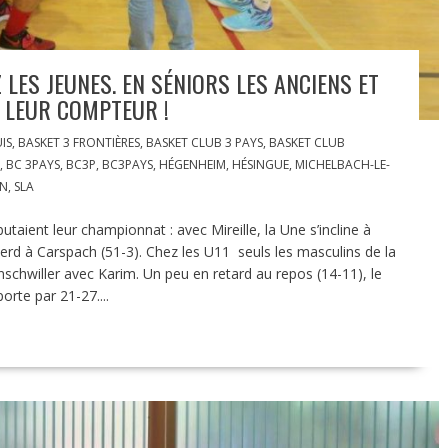
 LES JEUNES. EN SÉNIORS LES ANCIENS ET
T LEUR COMPTEUR !
IS
,
BASKET 3 FRONTIÈRES
,
BASKET CLUB 3 PAYS
,
BASKET CLUB
,
BC 3PAYS
,
BC3P
,
BC3PAYS
,
HÉGENHEIM
,
HÉSINGUE
,
MICHELBACH-LE-
ON
,
SLA
taient leur championnat : avec Mireille, la Une s’incline à
 perd à Carspach (51-3). Chez les U11 seuls les masculins de la
schwiller avec Karim. Un peu en retard au repos (14-11), le
rte par 21-27....