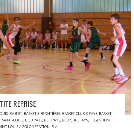
TITE REPRISE
OUIS
,
BASKET
,
BASKET 3 FRONTIÈRES
,
BASKET CLUB 3 PAYS
,
BASKET
T SAINT-LOUIS
,
BC 3 PAYS
,
BC 3PAYS
,
BC3P
,
BC3PAYS
,
HÉGENHEIM
,
AINT-LOUIS AGGLOMÉRATION
,
SLA