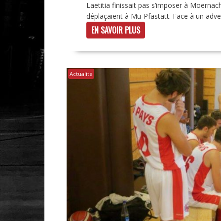
Laetitia finissait pas s’imposer à Moernach
déplaçaient à Mu-Pfastatt. Face à un advers
EN SAVOIR PLUS
Actualite