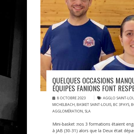
QUELQUES OCCASIONS MANQUÉ
ÉQUIPES FANIONS FONT RESPE
8 OCTOBRE 2023
AGGLO SAINT-LOU
MICHELBACH
,
BASKET SAINT-LOUIS
,
BC 3PAYS
,
B
AGGLOMÉRATION
,
SLA
Mini-basket :nos 3 formations étaient engagé
à JAB (30-31) alors que la Deux était dépa