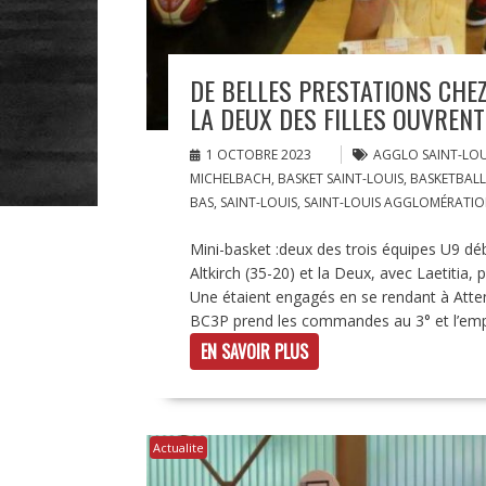
DE BELLES PRESTATIONS CHEZ
LA DEUX DES FILLES OUVREN
1 OCTOBRE 2023
AGGLO SAINT-LOU
MICHELBACH
,
BASKET SAINT-LOUIS
,
BASKETBALL
BAS
,
SAINT-LOUIS
,
SAINT-LOUIS AGGLOMÉRATI
Mini-basket :deux des trois équipes U9 débu
Altkirch (35-20) et la Deux, avec Laetitia,
Une étaient engagés en se rendant à Atten
BC3P prend les commandes au 3° et l’empo
EN SAVOIR PLUS
Actualite