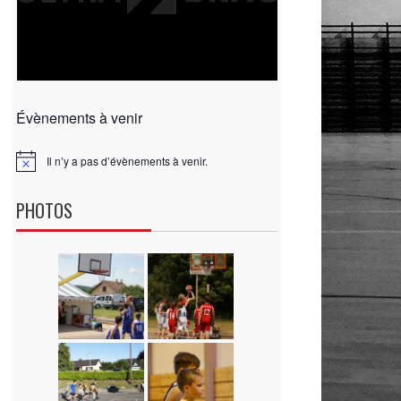
Évènements à venir
Il n’y a pas d’évènements à venir.
N
o
t
PHOTOS
i
c
e