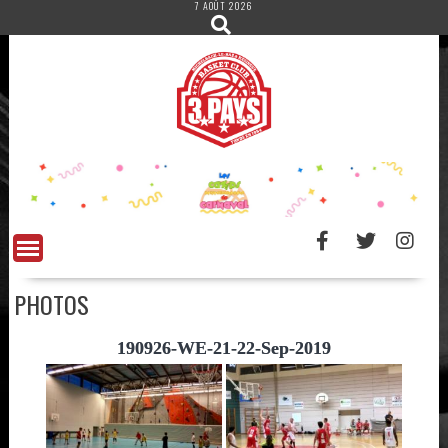
7 AOÛT 2026
Skip
to
content
PHOTOS
190926-WE-21-22-Sep-2019