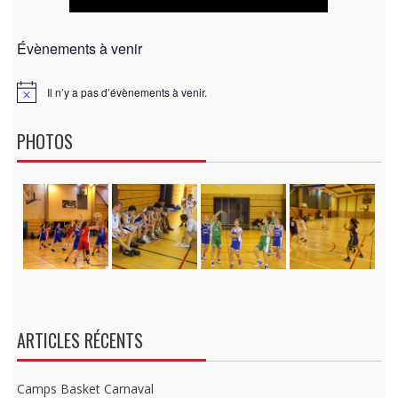
Évènements à venir
Il n’y a pas d’évènements à venir.
N
o
t
PHOTOS
i
c
e
ARTICLES RÉCENTS
Camps Basket Carnaval