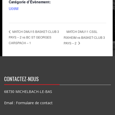
Catégorie d’Évènement:
U09M
MATCH DMU11 CSSL
MATCH DMU15 BASKET-CLUB 3
PAYS – 2 vs BC ST GEORGES
RIXHEIM vs BASKET-CLUB 3
CARSPACH – 1
PAYS – 2
CONTACTEZ-NOUS
68730 MICHELBACH-LE-BAS
Email :
Formulaire de contact