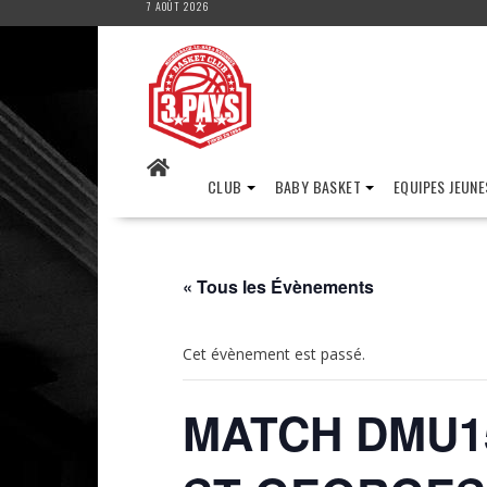
7 AOÛT 2026
Skip
to
content
CLUB
BABY BASKET
EQUIPES JEUNE
« Tous les Évènements
Cet évènement est passé.
MATCH DMU15