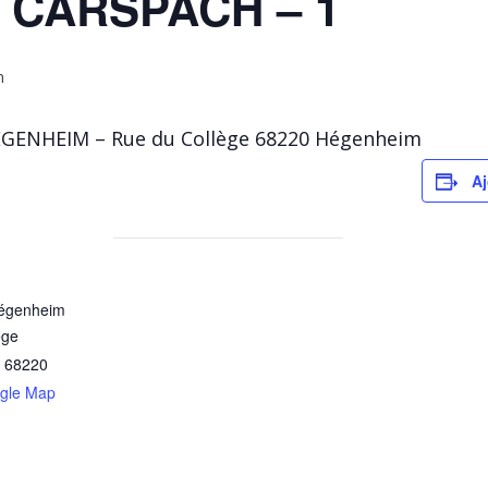
 CARSPACH – 1
n
GENHEIM – Rue du Collège 68220 Hégenheim
Aj
égenheim
ège
68220
gle Map