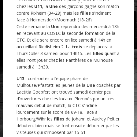
Chez les
U11
, la
Une
des garçons gagne son match
contre Rixheim (34-28) mais les
filles
s’inclinent
face à Heimersdorf/Moernach (18-26).
Cette semaine la
Une
reprendra dès mercredi à 18h
en recevant au COSEC la seconde formation de la
CTC. Et elle sera encore en lice samedi à 14h en
accueillant Riedisheim 2. La
trois
se déplacera à
Thur/Doller 3 samedi pour 14h15. Les
filles
quant à
elles iront jouer chez les Panthères de Mulhouse
samedi à 13h30.
U13
: confrontés à l’équipe phare de
Mulhouse/Pfastatt les jeunes de la
Une
coachés par
Laetitia Goepfert ont trouvé samedi dernier peu
d’ouvertures chez les locaux. Plombés par un très
mauvais début de match, la CTC s’incline
lourdement sur le score de 69-18. Face à
Horbourg/Wihr les
filles
de Johann et Audrey Peltier
débutent bien mais se font ensuite déborder par les
visiteuses qui s’imposent par 15-51.