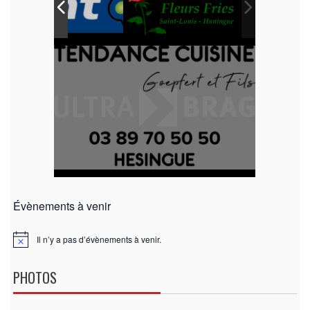
Évènements à venir
Il n’y a pas d’évènements à venir.
N
o
t
PHOTOS
i
c
e