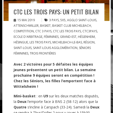
CTC LES TROIS PAYS: UN PETIT BILAN
15 MAI 2019
3 PAYS
,
5X5
,
AGGLO SAINT-LOUIS
,
ATTENSCHWILLER
,
BASKET
,
BASKET CLUB MICHELBACH
,
COMPETITION
,
CTC 3 PAYS
,
CTC LES TROIS PAYS
,
CTC3PAYS
,
ECOLE D'ARBITRAGE
,
FÉMININES
,
GRAND-EST
,
HÉGENHEIM
,
HÉSINGUE
,
LES TROIS PAYS
,
MICHELBACH-LE-BAS
,
RÉGION
,
SAINT-LOUIS
,
SAINT-LOUIS AGGLOMÉRATION
,
SÉNIORS
FÉMININES
,
TROIS FRONTIÈRES
Avec 2 victoires pour 5 défaites les équipes
jeunes présentent un petit bilan. La semaine
prochaine 9 équipes seront en compétition !
Chez les Séniors, les filles l’emportent face à
Wittelsheim !
Mini-basket
: en
U9
sur les deux matches disputés,
la
Deux
l’emporte face à BNS 2 (58-12) alors que la
Quatre
s’incline à Carspach (33-24). Samedi la
Deux
se rendra à Thur/Doller 2 pour y jouer à 15h30